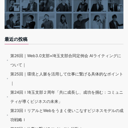
最近の投稿
第26回｜Web3.0支部×埼玉支部合同定例会 AIライティングに
ついて｜
第25回｜環境と人脈を活用して仕事に繋げる具体的なポイント
｜
第24回ｌ埼玉支部２周年「共に成長し、成功を掴む：コミュニ
ティが導くビジネスの未来」
第23回ｌリアルとWebをうまく使いこなすビジネスモデルの成
功戦略ｌ