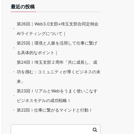
最近の投稿
第26回｜Web3.0支部×埼玉支部合同定例会
AIライティングについて｜
第25回｜環境と人脈を活用して仕事に繋げ
る具体的なポイント｜
第24回ｌ埼玉支部２周年「共に成長し、成
功を掴む：コミュニティが導くビジネスの未
来」
第23回ｌリアルとWebをうまく使いこなす
ビジネスモデルの成功戦略ｌ
第22回ｌ仕事に繋がるマインドと行動ｌ