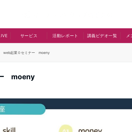
IVE
サービス
活動レポート
講義ビデオ一覧
メ
 web起業０セミナー moeny
 moeny