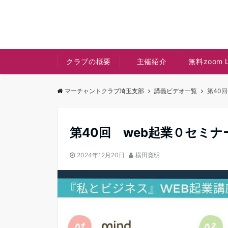
クラブの概要
主催紹介
無料zoom L
マーチャントクラブ埼玉支部
講義ビデオ一覧
第40回
第40回 web起業０セミナー
2024年12月20日
横田寛明