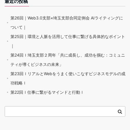
最近の投稿
第26回｜Web3.0支部×埼玉支部合同定例会 AIライティングに
ついて｜
第25回｜環境と人脈を活用して仕事に繋げる具体的なポイント
｜
第24回ｌ埼玉支部２周年「共に成長し、成功を掴む：コミュニ
ティが導くビジネスの未来」
第23回ｌリアルとWebをうまく使いこなすビジネスモデルの成
功戦略ｌ
第22回ｌ仕事に繋がるマインドと行動ｌ