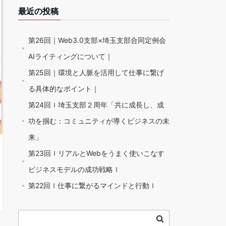
最近の投稿
第26回｜Web3.0支部×埼玉支部合同定例会
AIライティングについて｜
第25回｜環境と人脈を活用して仕事に繋げ
る具体的なポイント｜
第24回ｌ埼玉支部２周年「共に成長し、成
功を掴む：コミュニティが導くビジネスの未
来」
第23回ｌリアルとWebをうまく使いこなす
ビジネスモデルの成功戦略ｌ
第22回ｌ仕事に繋がるマインドと行動ｌ