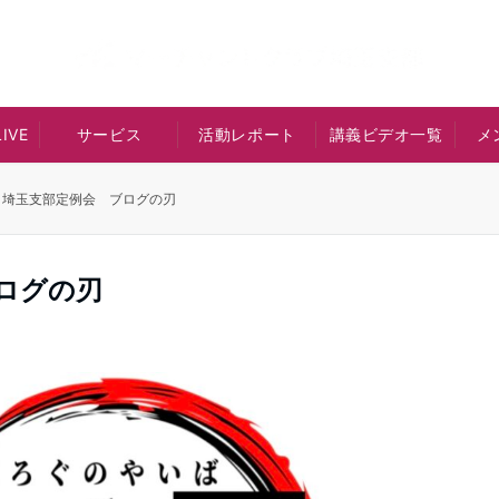
IVE
サービス
活動レポート
講義ビデオ一覧
メ
 埼玉支部定例会 ブログの刃
ログの刃